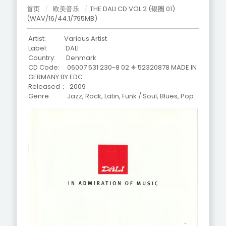
首页
/
欧美音乐
/
THE DALI CD VOL 2 (银圈 01)
(WAV/16/44.1/795MB)
Artist: Various Artist
Label: DALI
Country: Denmark
CD Code:
06007 531 230-8 02 ✳ 52320878 MADE IN
GERMANY BY EDC
Released： 2009
Genre: Jazz, Rock, Latin, Funk / Soul, Blues, Pop