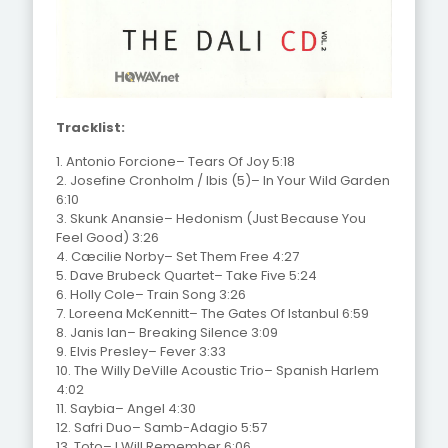
Tracklist:
1. Antonio Forcione– Tears Of Joy 5:18
2. Josefine Cronholm / Ibis (5)– In Your Wild Garden
6:10
3. Skunk Anansie– Hedonism (Just Because You
Feel Good) 3:26
4. Cæcilie Norby– Set Them Free 4:27
5. Dave Brubeck Quartet– Take Five 5:24
6. Holly Cole– Train Song 3:26
7. Loreena McKennitt– The Gates Of Istanbul 6:59
8. Janis Ian– Breaking Silence 3:09
9. Elvis Presley– Fever 3:33
10. The Willy DeVille Acoustic Trio– Spanish Harlem
4:02
11. Saybia– Angel 4:30
12. Safri Duo– Samb-Adagio 5:57
13. Toto– I Will Remember 6:06