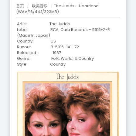
首页
/
欧美音乐
/
The Judds – Heartland
(WAV/16/44.1/323MB)
Artist: The Judds
Label: RCA, Curb Records – 5916-2-R
(Made In Japan)
Country: US
Runout:
R-5916 1A1 72
Released： 1987
Genre: Folk, World, & Country
Style: Country