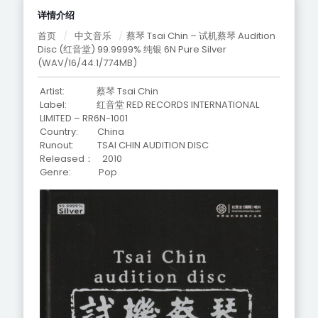
详情介绍
首页
/
中文音乐
/
蔡琴 Tsai Chin – 试机蔡琴 Audition
Disc (红音堂) 99.9999% 纯银 6N Pure Silver
(WAV/16/44.1/774MB)
Artist: 蔡琴 Tsai Chin
Label: 红音堂 RED RECORDS INTERNATIONAL
LIMITED – RR6N-1001
Country: China
Runout: TSAI CHIN AUDITION DISC
Released： 2010
Genre: Pop