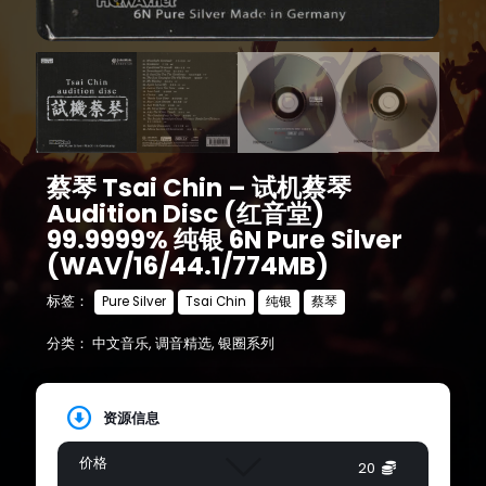
蔡琴 Tsai Chin – 试机蔡琴
Audition Disc (红音堂)
99.9999% 纯银 6N Pure Silver
(WAV/16/44.1/774MB)
标签：
Pure Silver
Tsai Chin
纯银
蔡琴
分类：
中文音乐
,
调音精选
,
银圈系列
资源信息
价格
20