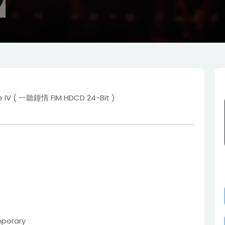
ce IV ( 一聽鐘情 FIM HDCD 24-Bit )
porary