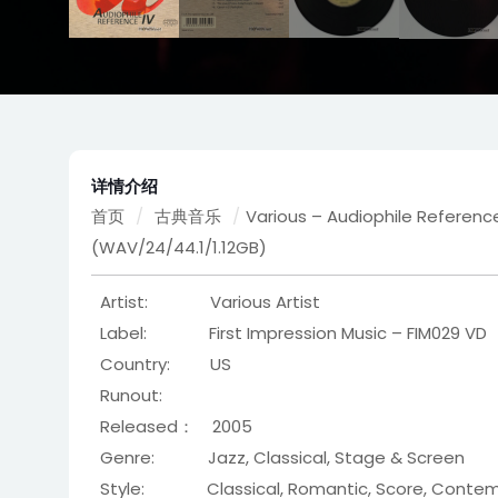
详情介绍
首页
/
古典音乐
/
Various – Audiophile Referen
(WAV/24/44.1/1.12GB)
Artist: Various Artist
Label: First Impression Music – FIM029 VD
Country: US
Runout:
Released： 2005
Genre: Jazz, Classical, Stage & Screen
Style: Classical, Romantic, Score, Contem