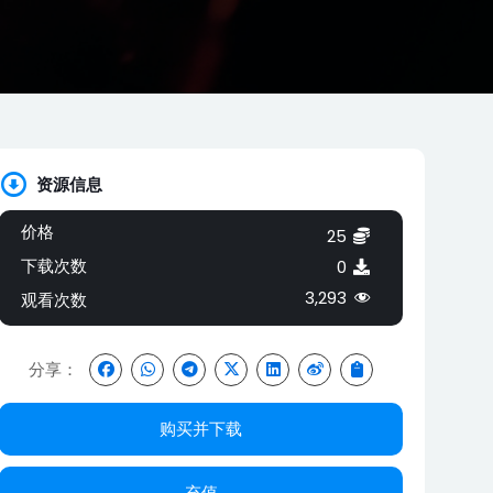
资源信息
价格
25
下载次数
0
3,293
观看次数
分享：
购买并下载
充值