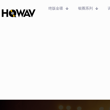
绝版金碟
银圈系列