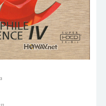
53
:12