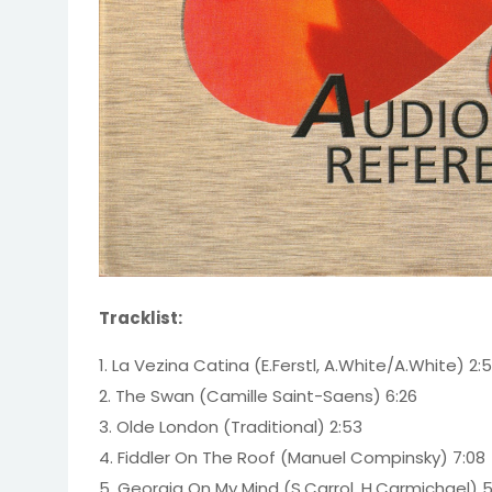
Tracklist:
1. La Vezina Catina (E.Ferstl, A.White/A.White) 2:
2. The Swan (Camille Saint-Saens) 6:26
3. Olde London (Traditional) 2:53
4. Fiddler On The Roof (Manuel Compinsky) 7:08
5. Georgia On My Mind (S.Carrol, H.Carmichael) 5