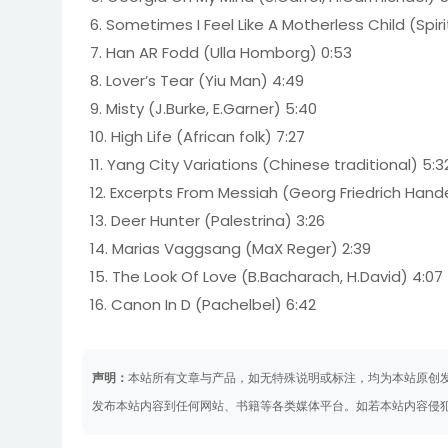
6. Sometimes I Feel Like A Motherless Child (Spiri
7. Han AR Fodd (Ulla Homborg) 0:53
8. Lover’s Tear (Yiu Man) 4:49
9. Misty (J.Burke, E.Garner) 5:40
10. High Life (African folk) 7:27
11. Yang City Variations (Chinese traditional) 5:3
12. Excerpts From Messiah (Georg Friedrich Hande
13. Deer Hunter (Palestrina) 3:26
14. Marias Vaggsang (MaX Reger) 2:39
15. The Look Of Love (B.Bacharach, H.David) 4:07
16. Canon In D (Pachelbel) 6:42
声明：
本站所有文章与产品，如无特殊说明或标注，均为本站原创
发布本站内容到任何网站、书籍等各类媒体平台。如若本站内容侵