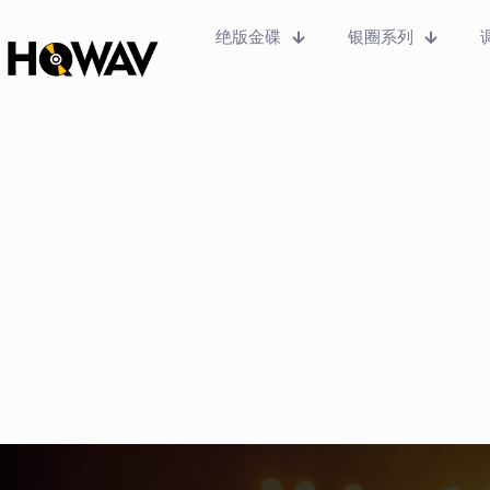
绝版金碟
银圈系列