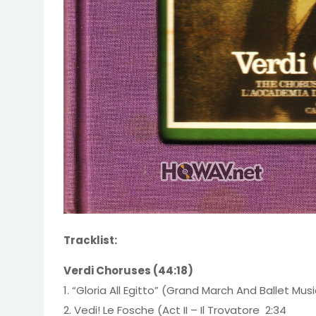
Tracklist:
Verdi Choruses (44:18)
1. “Gloria All Egitto” (Grand March And Ballet Music
2. Vedi! Le Fosche (Act II – Il Trovatore 2:34