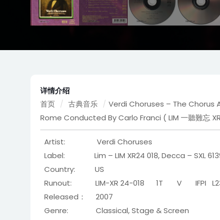
详情介绍
首页
/
古典音乐
/
Verdi Choruses – The Chorus A
Rome Conducted By Carlo Franci ( LIM 一聽難忘 XR
Artist: Verdi Choruses
Label: Lim – LIM XR24 018, Decca – SXL 6139
Country: US
Runout: LIM-XR 24-018 1T V IFPI L2
Released： 2007
Genre: Classical, Stage & Screen