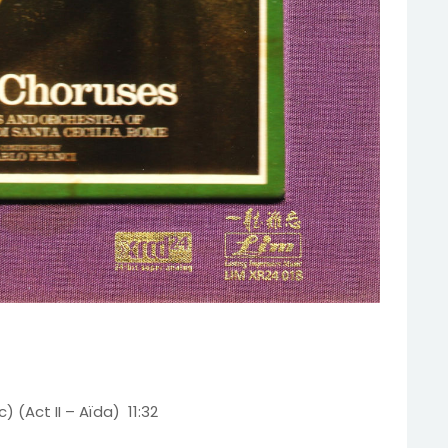
) (Act II – Aïda) 11:32