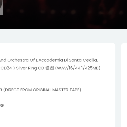
nd Orchestra Of L’Accademia Di Santa Cecilia,
CD24 ) Silver Ring CD 银圈 (WAV/16/44.1/425MB)
 (DIRECT FROM ORIGINAL MASTER TAPE)
36