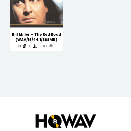
Bill Miller – The Red Road
(WAV/16/44.1/568MB)
1,017
10
0