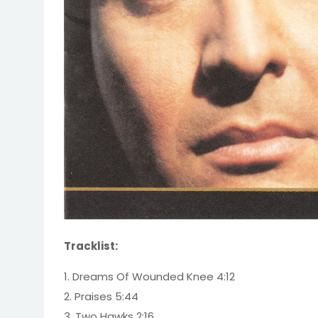
Tracklist:
1. Dreams Of Wounded Knee 4:12
2. Praises 5:44
3. Two Hawks 2:16