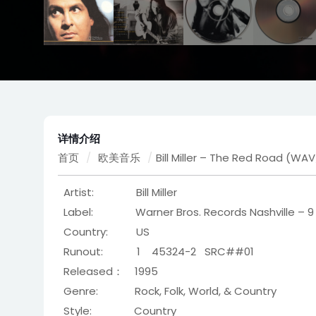
详情介绍
首页
/
欧美音乐
/
Bill Miller – The Red Road (WA
Artist: Bill Miller
Label: Warner Bros. Records Nashville – 9
Country: US
Runout: 1 45324-2 SRC##01
Released： 1995
Genre: Rock, Folk, World, & Country
Style: Country