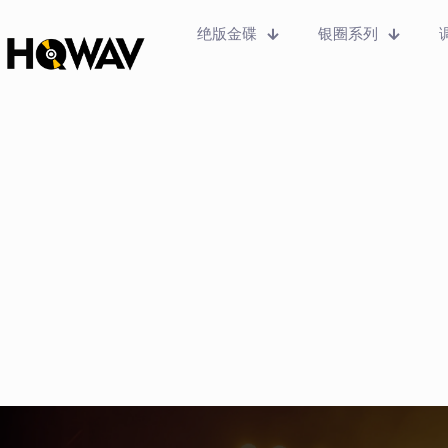
绝版金碟
银圈系列