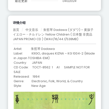
最近更新
04122024
详情介绍
首页
/
中文音乐
/
朱哲琴 Dadawa (ダダワ) – 黄孩子
イエロー・チルドレン Yellow Children ( 日本盤 非賣品
JAPAN PROMO CD ) (WAV/16/44.1/538MB)
Artist: 朱哲琴 Dadawa
Label: KIIGO, disques KIZNA – KG 1004-2 (Made
in Japan TOSHIBA-EMI)
Country: JAPAN
CD Code: TOCT-8562 1 A1 SAMPLE NOT FOR
SALE
Released: 1994
Genre: Electronic, Folk, World, & Country
Style: New Age