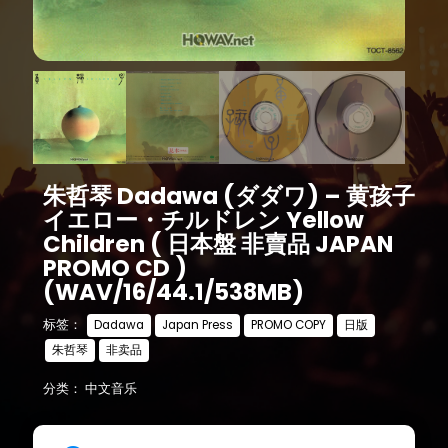
朱哲琴 Dadawa (ダダワ) – 黄孩子
イエロー・チルドレン Yellow
Children ( 日本盤 非賣品 JAPAN
PROMO CD )
(WAV/16/44.1/538MB)
标签：
Dadawa
Japan Press
PROMO COPY
日版
朱哲琴
非卖品
分类：
中文音乐