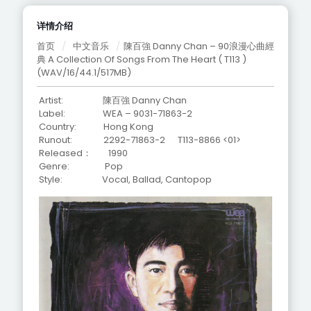
详情介绍
首页
/
中文音乐
/
陳百強 Danny Chan – 90浪漫心曲經
典 A Collection Of Songs From The Heart ( T113 )
(WAV/16/44.1/517MB)
Artist: 陳百強 Danny Chan
Label: WEA – 9031-71863-2
Country: Hong Kong
Runout: 2292-71863-2 T113-8866 <01>
Released： 1990
Genre: Pop
Style: Vocal, Ballad, Cantopop