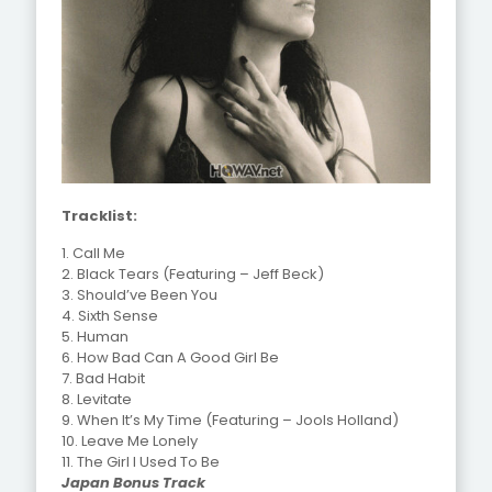
Tracklist:
1. Call Me
2. Black Tears (Featuring – Jeff Beck)
3. Should’ve Been You
4. Sixth Sense
5. Human
6. How Bad Can A Good Girl Be
7. Bad Habit
8. Levitate
9. When It’s My Time (Featuring – Jools Holland)
10. Leave Me Lonely
11. The Girl I Used To Be
Japan Bonus Track