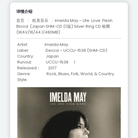
详情介绍
首页
/
欧美音乐
/
Imelda May – Life. Love. Flesh.
Blood. (Japan SHM-CD 日版) Silver Ring CD 银圈
(WAV/16/44.1/480MB)
Artist: Imelda May
Label: Decca – UCCU-1538 (SHM-CD)
Country: Japan
Runout: UCCU-1538 1
Released： 2017
Genre: Rock, Blues, Folk, World, & Country
Style: