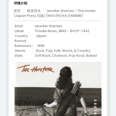
详情介绍
首页
/
欧美音乐
/
Jennifer Warnes – The Hunter
(Japan Press 日版) (WAV/16/44.1/468MB)
Artist: Jennifer Warnes
Label: Private Music, BMG – BVCP-7442
Country: Japan
Runout:
Released： 1996
Genre: Rock, Pop, Folk, World, & Country
Style: Soft Rock, Chanson, Pop Rock, Ballad